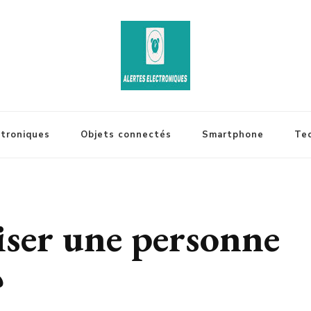
ctroniques
Objets connectés
Smartphone
Te
ser une personne
?