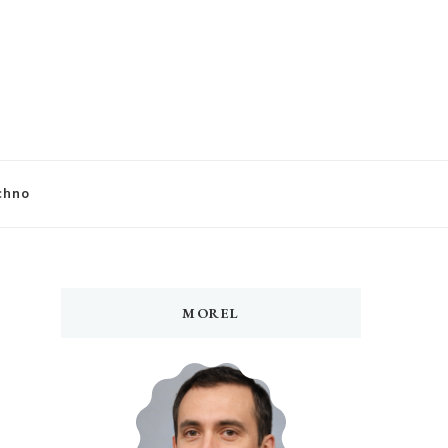
chno
MOREL